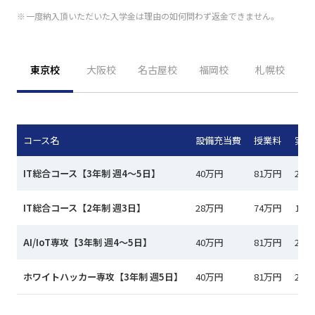
一度納入頂いただいた入学金は理由の如何問わず返金できません。
東京校
大阪校
名古屋校
福岡校
札幌校
コース名
設備充当費
授業料
実習
IT総合コース【3年制 週4～5日】
40万円
81万円
25
IT総合コース【2年制 週3日】
28万円
74万円
19
AI/IoT専攻【3年制 週4～5日】
40万円
81万円
25
ホワイトハッカー専攻【3年制 週5日】
40万円
81万円
25