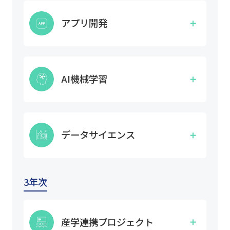
アプリ開発
モバイルアプリやWebアプリといったより身近な
モバイルデバイスで動作するアプリ開発に特化し
AI機械学習
て学びます。また、プログラミングの技術だけで
なく、ソフトウェアの設計力なども養います。
即戦力として働くAIエンジニアになるために必要
な環境構築、データ収集、機械学習のモデル構
データサイエンス
築、実装といった広いスキルを習得することがで
きます。
データ分析や解析だけでなく、データの活用によ
る価値の創造・発見と、専門知識の習得による論
3年次
理的思考力を養うことで、高い技術力を持ったデ
ータサイエンティストを育成します。
産学連携プロジェクト