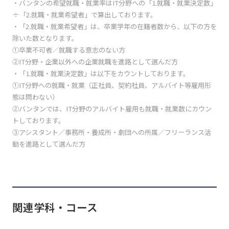
・バンタンの希望就職・就業率はIT分野への「1.就職・就業決定数」
÷「2.就職・就業希望者」で算出しております。
・「2.就職・就業希望者」は、卒業学年の在籍者数から、以下の方を
除いた数となります。
①卒業不可者／就職する意志のない方
②IT分野・企業以外への企業就職を進路として選んだ方
・「1.就職・就業決定数」は以下をカウントしております。
①IT分野への就職・就業（正社員、契約社員、アルバイト等雇用形
態は問わない）
②バンタンでは、IT分野のアルバイト雇用も就職・就業数にカウン
トしております。
③アシスタント／事務所・養成所・劇団への所属／フリーランス活
動を進路として選んだ方
関連学科・コース