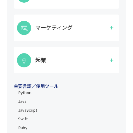
企業から課題をいただき、課題に対するサービス
やアプリの開発をゴールに、リサーチ・企画・制
マーケティング
作・プレゼンテーションまでを行います。
サイト分析・SEO・リスティング広告・ディスプ
レイ広告・SNS広告など幅広く学ぶことで効果的
起業
なWeb広告のプランニングと運用ができるマーケ
ターを育成します。
自身のアイディアを事業計画へ落とし込み、投資
家/VCへのプレゼンテーションを行うだけでな
主要言語／使用ツール
Python
く、ノーコードを利用したベータ版開発まででき
る起業家として活躍できる人材の育成を行いま
Java
す。
JavaScript
Swift
Ruby