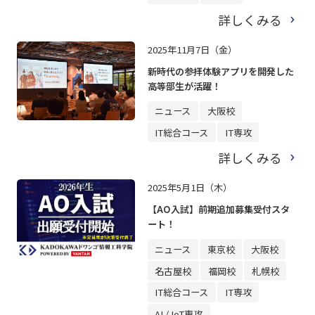
詳しくみる
2025年11月7日（金）
新時代の参拝体験アプリを開発した
高等部生が活躍！
ニュース
大阪校
IT総合コース
IT専攻
詳しくみる
2025年5月1日（木）
【AO入試】前期追加募集受付スタ
ート！
ニュース
東京校
大阪校
名古屋校
福岡校
札幌校
IT総合コース
IT専攻
AI / IoT専攻