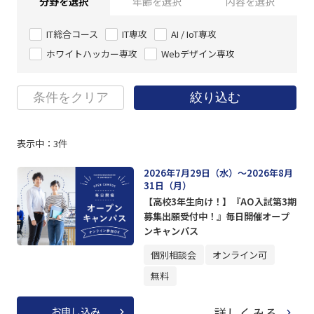
分野を選択
年齢を選択
内容を選択
IT総合コース
IT専攻
AI / IoT専攻
ホワイトハッカー専攻
Webデザイン専攻
条件をクリア
絞り込む
表示中：
3
件
2026年7月29日（水）～2026年8月
31日（月）
【高校3年生向け！】『AO入試第3期
募集出願受付中！』毎日開催オープ
ンキャンパス
個別相談会
オンライン可
無料
詳しくみる
お申し込み