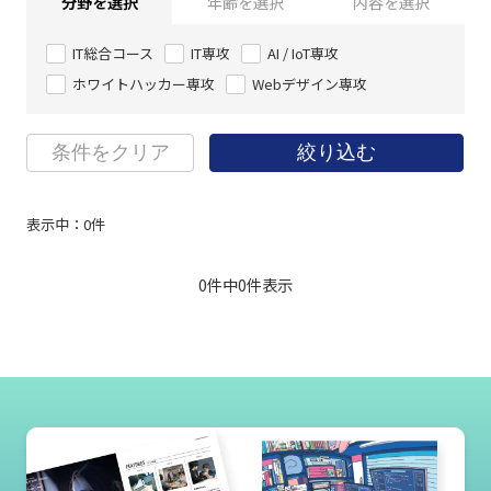
分野を選択
年齢を選択
内容を選択
IT総合コース
IT専攻
AI / IoT専攻
ホワイトハッカー専攻
Webデザイン専攻
条件をクリア
絞り込む
表示中：
0
件
0件中
0
件表示