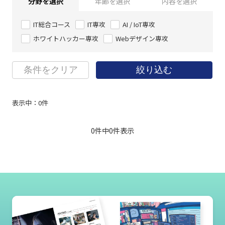
分野を選択
年齢を選択
内容を選択
IT総合コース
IT専攻
AI / IoT専攻
ホワイトハッカー専攻
Webデザイン専攻
条件をクリア
絞り込む
表示中：
0
件
0件中
0
件表示