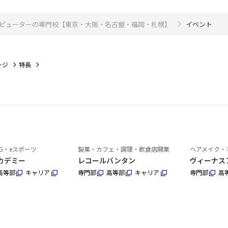
・コンピューターの専門校【東京・大阪・名古屋・福岡・札幌】
イベント
ージ
特長
G・eスポーツ
製菓・カフェ・調理・飲食店開業
ヘアメイク・
カデミー
レコールバンタン
ヴィーナス
高等部
キャリア
専門部
高等部
キャリア
専門部
高