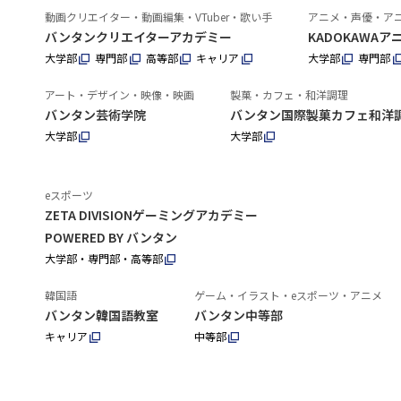
動画クリエイター・動画編集・VTuber・歌い手
アニメ・声優・ア
バンタンクリエイターアカデミー
KADOKAWA
大学部
専門部
高等部
キャリア
大学部
専門部
アート・デザイン・映像・映画
製菓・カフェ・和洋調理
バンタン芸術学院
バンタン国際製菓カフェ和洋
大学部
大学部
eスポーツ
ZETA DIVISIONゲーミングアカデミー
POWERED BY バンタン
大学部・専門部・高等部
韓国語
ゲーム・イラスト・eスポーツ・アニメ
バンタン韓国語教室
バンタン中等部
キャリア
中等部