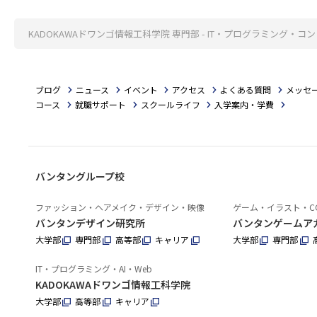
KADOKAWAドワンゴ情報工科学院 専門部 - IT・プログラミング
ブログ
ニュース
イベント
アクセス
よくある質問
メッセ
コース
就職サポート
スクールライフ
入学案内・学費
バンタングループ校
ファッション・ヘアメイク・デザイン・映像
ゲーム・イラスト・C
バンタンデザイン研究所
バンタンゲームア
大学部
専門部
高等部
キャリア
大学部
専門部
IT・プログラミング・AI・Web
KADOKAWAドワンゴ情報工科学院
大学部
高等部
キャリア