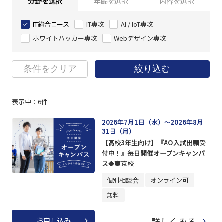
分野を選択
年齢を選択
内容を選択
IT総合コース
IT専攻
AI / IoT専攻
ホワイトハッカー専攻
Webデザイン専攻
条件をクリア
絞り込む
表示中：
6
件
2026年7月1日（水）～2026年8月
31日（月）
【高校3年生向け】『AO入試出願受
付中！』毎日開催オープンキャンパ
ス◆東京校
個別相談会
オンライン可
無料
詳しくみる
お申し込み