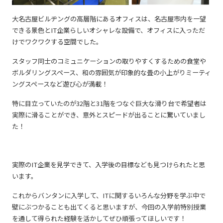
大名古屋ビルヂングの高層階にあるオフィスは、名古屋市内を一望
できる景色とIT企業らしいオシャレな設備で、オフィスに入っただ
けでワクワクする空間でした。
スタッフ同士のコミュニケーションの取りやすくするための食堂や
ボルダリングスペース、和の雰囲気が印象的な畳の小上がりミーティ
ングスペースなど遊び心が満載！
特に目立っていたのが32階と31階をつなぐ巨大な滑り台で希望者は
実際に滑ることができ、意外とスピードが出ることに驚いていまし
た！
実際のIT企業を見学できて、入学後の目標なども見つけられたと思
います。
これからバンタンに入学して、ITに関するいろんな分野を学ぶ中で
壁にぶつかることも出てくると思いますが、今回の入学前特別授業
を通して得られた経験を活かしてぜひ頑張ってほしいです！