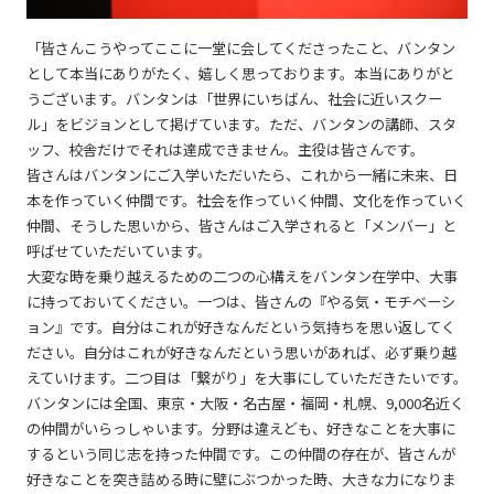
「皆さんこうやってここに一堂に会してくださったこと、バンタン
として本当にありがたく、嬉しく思っております。本当にありがと
うございます。バンタンは「世界にいちばん、社会に近いスクー
ル」をビジョンとして掲げています。ただ、バンタンの講師、スタ
ッフ、校舎だけでそれは達成できません。主役は皆さんです。
皆さんはバンタンにご入学いただいたら、これから一緒に未来、日
本を作っていく仲間です。社会を作っていく仲間、文化を作っていく
仲間、そうした思いから、皆さんはご入学されると「メンバー」と
呼ばせていただいています。
大変な時を乗り越えるための二つの心構えをバンタン在学中、大事
に持っておいてください。一つは、皆さんの『やる気・モチベーシ
ョン』です。自分はこれが好きなんだという気持ちを思い返してく
ださい。自分はこれが好きなんだという思いがあれば、必ず乗り越
えていけます。二つ目は「繋がり」を大事にしていただきたいです。
バンタンには全国、東京・大阪・名古屋・福岡・札幌、9,000名近く
の仲間がいらっしゃいます。分野は違えども、好きなことを大事に
するという同じ志を持った仲間です。この仲間の存在が、皆さんが
好きなことを突き詰める時に壁にぶつかった時、大きな力になりま