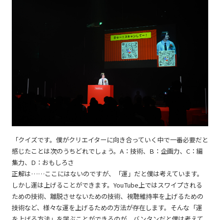
「クイズです。僕がクリエイターに向き合っていく中で一番必要だと
感じたことは次のうちどれでしょう。A：技術、B：企画力、C：編
集力、D：おもしろさ
正解は……ここにはないのですが、「運」だと僕は考えています。
しかし運は上げることができます。YouTube上ではスワイプされる
ための技術、離脱させないための技術、視聴維持率を上げるための
技術など、様々な運を上げるための方法が存在します。そんな「運
を上げる方法」を学ぶことができるのが、バンタンだと僕は考えて