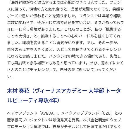
「海外経験がなく渡仏するまでは心配がつきませんでした。フラン
スに渡って、現地の方と触れ合うと、言葉が完璧でなくても、笑顔や
ポーズで思いが伝わることを知りました。フランスでは年齢や経験
年数に関わらず、皆が同じ立場で意見を言い合い、ミスがあってもフ
ォローし合う環境がありました。これらのことが、私の「挑戦する
ことの大切さ」と、挑戦することへの心のハードルを低くしてくれ
ました。環境を変えることは勇気がいります。でも、その一歩が、
自分の考え方を大きく変え、人として成長させてくれるチャレンジ
になると実感しました。バンタンは挑戦できる場所であり、失敗し
ても再挑戦できる場所でもあると思っています。ぜひ、恐れずにたく
さんのことにチャレンジして、自分の夢に近づいていってくださ
い」
木村 奏花（ヴィーナスアカデミー 大学部 トータ
ルビューティ専攻4年）
ヘアケアブランド「AVEDA」、メイクアップブランド「UZU」との
産学協同プロジェクトでは最優秀賞を受賞。株式会社明治のウェブ
プロモーション現場では、自身がモデルとして出演するだけでなく