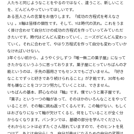
人たちと同じようなことをやるのではなく、違うこと、新しいこと
を、どんどんやっていってほしいです。
ある芸人さんの言葉をお借りします。『成功の方程式を考えなさ
い』。X軸は皆様の個性です。そして、Yは時代の流れ。これをうま
く掛け合わせて自分だけの成功の方程式を作っていってみていただ
きたいです。時代はどんどん変わっていく、ニーズがどんどん変わっ
ていく。それに合わせて、やはり方程式を作って自分も変わっていか
なければいけない。
3年ぐらい前から、ようやく少しずつ『唯一無二の菓子屋』になって
きたかなというふうに思っております。菓子屋にとっていちばんの才
能というのは、手先の器用さでもセンスでもございません。『好き
なことでずっと好きであり続けられること』が才能です。30年も40
年も嫌なことをコツコツ努力していくことは、できません。
いちばんの基本、肝心なのは『軸』です。僕でいうと菓子屋です。
『菓子』という一つの軸があって、そのほかのいろんなことをやって
いることが、その軸に跳ね返ってくるんです。この軸がない、もしく
はおざなりになって軸が欠けてくると、何をしていることが全く分
からなくなります。バンタンでは、基礎の部分を学んでください。
それからヒントは必ずたくさん隠れていますので、そのヒントを見
つけて、あとは自分らしさ。自分が幸せになるための自分の武器は