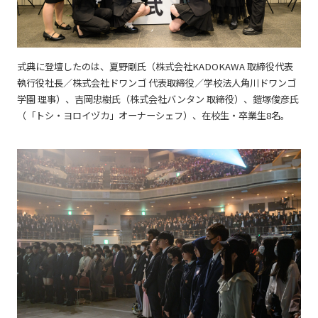
式典に登壇したのは、夏野剛氏（株式会社KADOKAWA 取締役代表
執行役社長／株式会社ドワンゴ 代表取締役／学校法人角川ドワンゴ
学園 理事）、吉岡忠樹氏（株式会社バンタン 取締役）、鎧塚俊彦氏
（「トシ・ヨロイヅカ」オーナーシェフ）、在校生・卒業生8名。