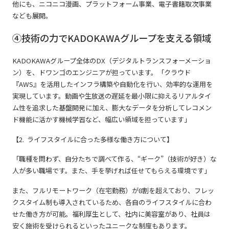
他にも、ニコニコ漫画、プラットフォーム事業、電子書籍取次事業
なども展開。
④技術の力でKADOKAWAグループを支える領域
KADOKAWAグループ全体のDX（デジタルトランスフォーメーショ
ン）を、ドワンゴのエンジニアが担っています。「クラウド
『AWS』を活用したインフラ構築や自動化を行い、効率的な運用を
実現しています。動画や生放送の遅延を最小限に抑えるリアルタイ
ム性を追求した基盤開発に加え、膨大なデータを分析してレコメン
ド機能に活かす機械学習など、幅広い領域を担っています」
【2. ライフスタイルに合った多様な働き方について】
「職種を問わず、自分たちで調べて作る、“ギーク”（技術が好き）な
人が多い職場です。また、手を挙げれば任せてもらえる環境です」
また、フルリモートワーク（在宅勤務）が8割を超えており、フレッ
クスタイム制も導入されているため、各自のライフスタイルに合わ
せた働き方が可能。福利厚生として、社内に美容室があり、社員は
安く施術を受けられるといったユニークな制度もあります。